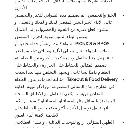
أحداث الشركات ، وحفلات الزفاف ، أو التجمعات الكبيرة
الأخرى.
الخبز والتحميص
: تم تصميم هذه الصواني للخبز والتحميص
عالي الأداء. تُخبز الخبز المفضل لديك والكعك والكعك ، أو
مشوي قطع كبيرة من اللحوم والخضروات إلى الكمال.
يضمن البناء المتين توزيع الحرارة المتسق.
PICNICS & BBQS
: سواء كانت نزهة أو حفلة خلفية أو
حفلات الشواء ، فإن مقالي الألمنيوم التي تبلغ مساحتها
5000 مل مثالية لنقل وخدمة كميات كبيرة من الطعام. تم
تصميم المقالي للحفاظ على الحرارة ، والحفاظ على
الطعام دافئًا لساعات ، ويسهل التخلص منها بعد الحدث.
Takeout & Food Delivery
: مثالية لخدمات تناول الطعام
في الخارج ، هذه المقالي المصنوعة من الألومنيوم القابلة
للتخلص قوية بما يكفي للتعامل مع الأطباق الساخنة
المملوءة بالسائل مثل الحساء أو الحساء أو كاسيترول. كما
أنها تجعل توصيل الأغذية أكثر ملاءمة ، مع الحفاظ على
الأطعمة الآمنة أثناء العبور.
الطهي المنزلي
: رائع للوجبات العائلية ، وعشاء العطلات ،