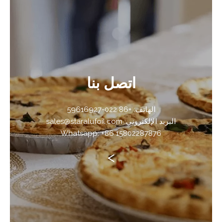
اتصل بنا
الهاتف: +86 022-59616927
البريد الإلكتروني: sales@staralufoil.com
Whatsapp: +86 15802287876
>