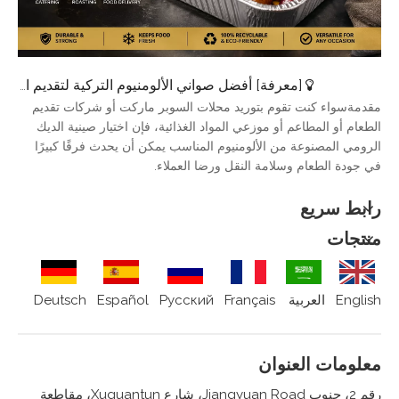
[
معرفة
]
أفضل صواني الألومنيوم التركية لتقديم الطعام والتحميص وتوصيل الطعام
مقدمةسواء كنت تقوم بتوريد محلات السوبر ماركت أو شركات تقديم
الطعام أو المطاعم أو موزعي المواد الغذائية، فإن اختيار صينية الديك
الرومي المصنوعة من الألومنيوم المناسب يمكن أن يحدث فرقًا كبيرًا
في جودة الطعام وسلامة النقل ورضا العملاء.
رابط سريع
منتجات
English
العربية
Français
Pусский
Español
Deutsch
معلومات العنوان
رقم 2، جنوب Jiangyuan Road، شارع Xuguantun، مقاطعة