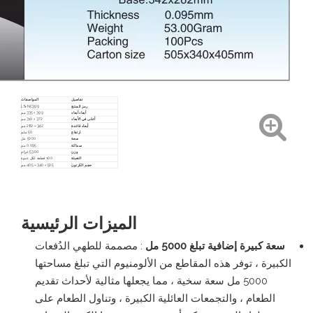
تفاصيل
المواصفات
رمز المنتج
LS-NC399
أبعاد أبعاد
399 × 335 مم
أعلى في الأبعاد
372 × 310 مم
أبعاد قاعدة
342 × 282 مم
ارتفاع
50 ملم
سعة
5000 مل
سماكة
0.095 مم
وزن
53.00 غرام
التعبئة
100 قطعة لكل عبوة
حجم الكرتون
505 × 340 × 405 مم
الميزات الرئيسية
سعة كبيرة إضافية تبلغ 5000 مل
: مصممة للطهي الدُفعات
الكبيرة ، توفر هذه المقاطع من الألومنيوم التي تبلغ مساحتها
5000 مل سعة سخية ، مما يجعلها مثالية لأحداث تقديم
الطعام ، والتجمعات العائلية الكبيرة ، وتناول الطعام على