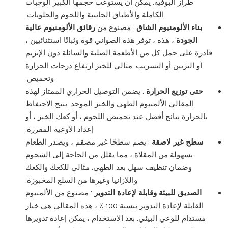
طراز البوفيه. يمكن أن يستوعب حجمها الكبير الوجبات
الكاملة والأطباق الجانبية واللحوم والحلويات.
بناء الألومنيوم الشاق
: مصنوع من
رقائق الألومنيوم عالية
الجودة
، هذه ، توفر هذه الصواني قوة وثباتًا استثنائيين ،
قادرة على حمل كل من الأطعمة الصلبة والسائلة دون الإبزيم
أو التزيين أو التسريب. مثالي للخبز ارتفاع درجات الحرارة
وتحميص.
حتى توزيع الحرارة
: يضمن التوصيل الحراري الممتاز لهذه
المقالي الألمنيوم الطهي والخبز الموحد. يتيح الاحتفاظ
بالحرارة نتائج أفضل عند تحميص اللحوم ، أو كعك الخبز ، أو
إعداد الأوعية المقررة.
سطح غير لاصقة
: يضم سطحًا غير مصقم ، ويصدر الطعام
بسهولة من المقلاة ، مما يقلل من الحاجة إلى الشحوم
وضمان تنظيف سهل بعد الطهي. مثالي للكعك والكعك
واللازانيا وغيرها من السلع المخبوزة.
الصديق للبيئة وقابلة لإعادة التدوير
: مصنوع من الألمنيوم
القابلة لإعادة التدوير بنسبة 100 ٪ ، هذه المقالي هي خيار
مستدام للوعي البيئي. بعد الاستخدام ، يمكن إعادة تدويرها