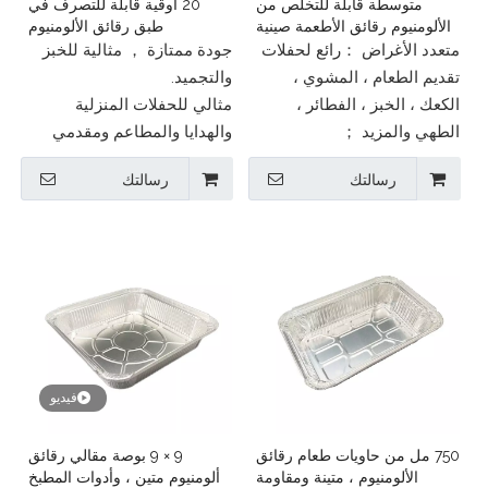
متوسطة قابلة للتخلص من
20 أوقية قابلة للتصرف في
الألومنيوم رقائق الأطعمة صينية
طبق رقائق الألومنيوم
الطعام
متعدد الأغراض ：رائع لحفلات
جودة ممتازة ， مثالية للخبز
تقديم الطعام ، المشوي ،
والتجميد.
الكعك ، الخبز ، الفطائر ،
مثالي للحفلات المنزلية
الطهي والمزيد ；
والهدايا والمطاعم ومقدمي
آمن للاستخدام في الفريزر
خدمات الأغذية البروفيسور.
رسالتك
رسالتك
والفرن وطاولة البخار.
فيديو
750 مل من حاويات طعام رقائق
9 × 9 بوصة مقالي رقائق
الألومنيوم ، متينة ومقاومة
ألومنيوم متين ، وأدوات المطبخ