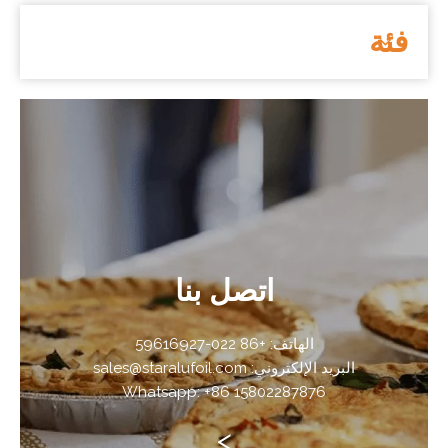
فئة
اتصل بنا
الهاتف: +86 022-59616927
البريد الإلكتروني: sales@staralufoil.com
Whatsapp: +86 15802287876
>