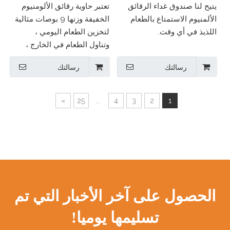
للتسرب
المربعة
يتيح لنا صندوق غداء الرقائق
تعتبر حاوية رقائق الألومنيوم
الألمنيوم الاستمتاع بالطعام
الخفيفة وزنها 9 بوصات مثالية
اللذيذ في أي وقت.
لتخزين الطعام اليومي ،
وتناول الطعام في الخارج ،
والخبز. مصنوع من الألومنيوم
رسالتك
رسالتك
من الدرجة الغذائية ، ويوفر
الراحة والموثوقية مع إعادة
تدويرها بالكامل.
»
25
...
4
3
2
1
الحصول على آخر الأخبار التي تم
تسليمها يوميا!