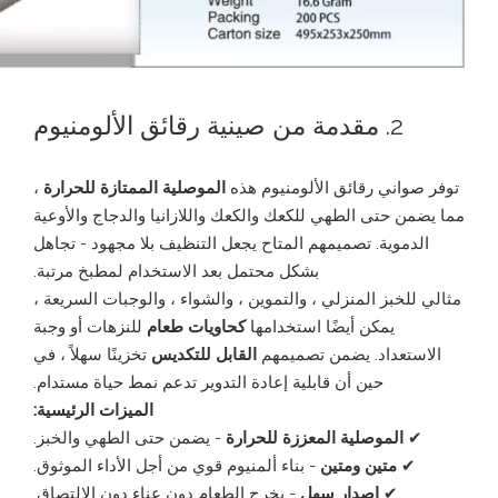
2. مقدمة من صينية رقائق الألومنيوم
توفر صواني رقائق الألومنيوم هذه
الموصلية الممتازة للحرارة
،
مما يضمن حتى الطهي للكعك والكعك واللازانيا والدجاج والأوعية
الدموية. تصميمهم المتاح يجعل التنظيف بلا مجهود - تجاهل
بشكل محتمل بعد الاستخدام لمطبخ مرتبة.
مثالي للخبز المنزلي ، والتموين ، والشواء ، والوجبات السريعة ،
يمكن أيضًا استخدامها
كحاويات طعام
للنزهات أو وجبة
الاستعداد. يضمن تصميمهم
القابل للتكديس
تخزينًا سهلاً ، في
حين أن قابلية إعادة التدوير تدعم نمط حياة مستدام.
الميزات الرئيسية:
✔
الموصلية المعززة للحرارة
- يضمن حتى الطهي والخبز.
✔
متين ومتين
- بناء ألمنيوم قوي من أجل الأداء الموثوق.
✔
إصدار سهل
- يخرج الطعام دون عناء دون الالتصاق.