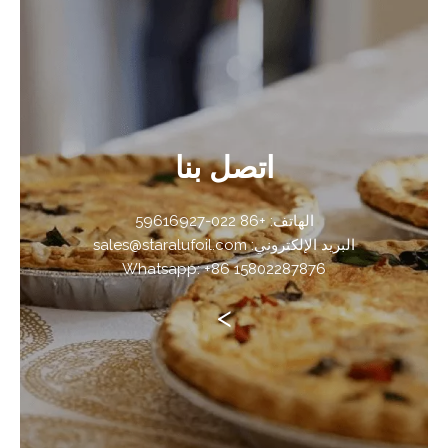
اتصل بنا
الهاتف: +86 022-59616927
البريد الإلكتروني: sales@staralufoil.com
Whatsapp: +86 15802287876
>