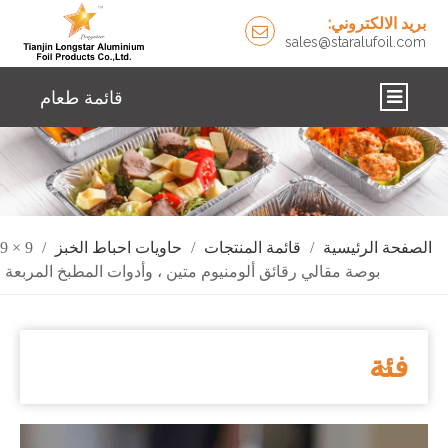
بريد الالكتروني:
sales@staralufoil.com
قائمة طعام
اتصل بنا
الإخبارية
حلول
الصفحة الرئيسية
/
قائمة المنتجات
/
حاويات احباط الخبز
/
9 × 9
بوصة مقالي رقائق ألومنيوم متين ، وأدوات المطبخ المربعة
معلومات عنا
منتجات
فئة
الصفحة الرئيسية