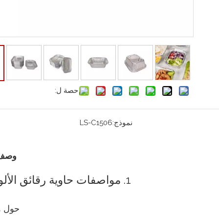
حصة ل:
نموذج:
LS-C1506
وصف 
1. مواصفات حاوية رقائق الألومنيوم
حول هذ