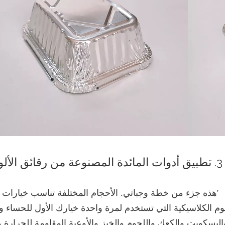
3. تطبيق أدوات المائدة المصنوعة من رقائق الألومنيوم
'هذه جزء من خطة وجباتي. الأحجام المختلفة تناسب خيارات م
م الكلاسيكية التي تستخدم لمرة واحدة خيارك الأول للحساء و
لبسكويت والكعك واللحوم والخبز والأوعية المقاومة للحرارة وال