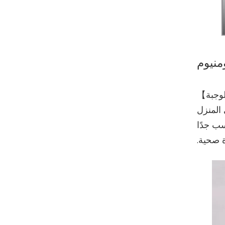
لوجبة】
 المنزل
سب جدًا
ة صحية.