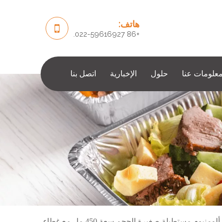
هاتف:
+86 022-59616927.
علومات عنا
حلول
الإخبارية
اتصل بنا
منيوم مستطيلة صغيرة الحجم سعة 450 مل مع غطاء