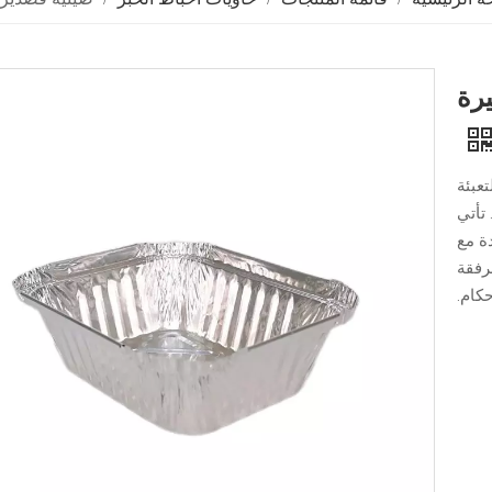
رة
عبئة
 تأتي
ة مع
رفقة
حكام.