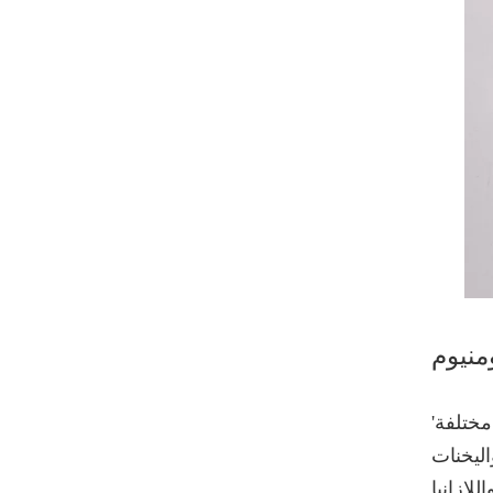
ختلفة'
اليخنات
لازانيا