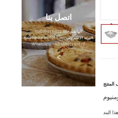
اتصل بنا
الهاتف: +86 022-59616927
البريد الإلكتروني: sales@staralufoil.com
Whatsapp: +86 15802287876
>
المنتج
ا البند