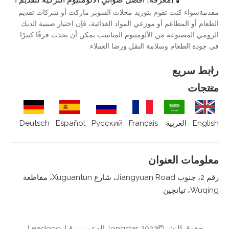
مقدمةسواء كنت تقوم بتوريد محلات السوبر ماركت أو شركات تقديم
الطعام أو المطاعم أو موزعي المواد الغذائية، فإن اختيار صينية الديك
الرومي المصنوعة من الألومنيوم المناسب يمكن أن يحدث فرقًا كبيرًا
في جودة الطعام وسلامة النقل ورضا العملاء.
رابط سريع
منتجات
English
العربية
Français
Pусский
Español
Deutsch
معلومات العنوان
رقم 2، جنوب Jiangyuan Road، شارع Xuguantun، مقاطعة
Wuqing، تيانجين
حقوق النشر
2022 longstar. الدعم من قبل
Leadong.
