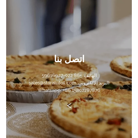
اتصل بنا
الهاتف: +86 022-59616927
البريد الإلكتروني: sales@staralufoil.com
Whatsapp: +86 15802287876
>